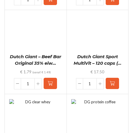
Shaker
T-
700ml
shirt
quantity
Dutch
Giant
quantity
Dutch Giant – Beef Bar
Dutch Giant Sport
Original 35% eiw...
MultiVit – 120 caps (...
€
1.79
€
17.50
(vanaf:
€
1.49
)
Dutch
Dutch
Giant
Giant
-
Sport
Beef
MultiVit
Bar
-
Original
120
35%
caps
eiwit!
(2
(25gr)
maanden)