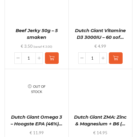
3
cafeïne)
smaken
quantity
quantity
Beef Jerky 50g – 5
Dutch Giant Vitamine
smaken
D3 3000IU – 60 sof...
€
3.50
€
4.99
(vanaf:
€
3.00
)
Beef
Dutch
Jerky
Giant
50g
Vitamine
-
D3
5
3000IU
OUT OF
smaken
-
STOCK
quantity
60
softgels
(2
maanden)
Dutch Giant Omega 3
Dutch Giant ZMA: Zinc
quantity
– Hoogste EPA (46%)...
& Magnesium + B6 (...
€
11.99
€
14.95