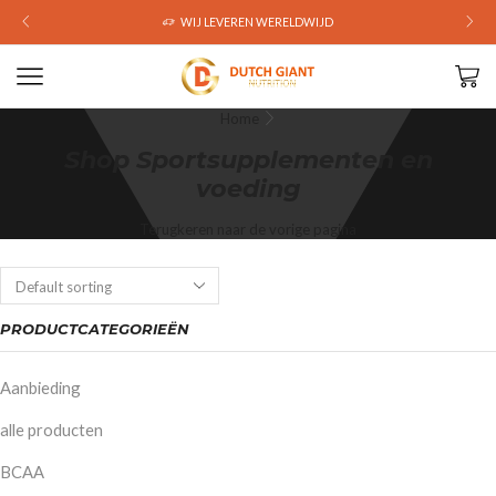
WIJ LEVEREN WERELDWIJD
Home
Shop Sportsupplementen en
voeding
Terugkeren naar de vorige pagina
PRODUCTCATEGORIEËN
Aanbieding
alle producten
BCAA