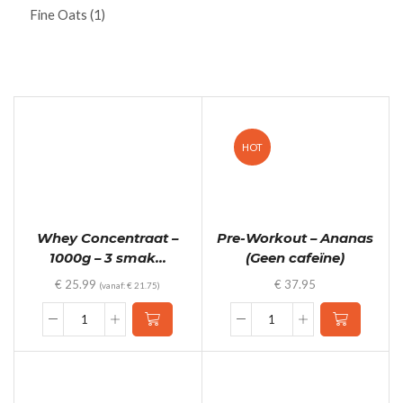
Fine Oats
(1)
HOT
Whey Concentraat –
Pre-Workout – Ananas
1000g – 3 smak...
(Geen cafeïne)
€
25.99
€
37.95
(vanaf:
€
21.75
)
Whey
Pre-
Concentraat
Workout
-
-
1000g
Ananas
-
(Geen