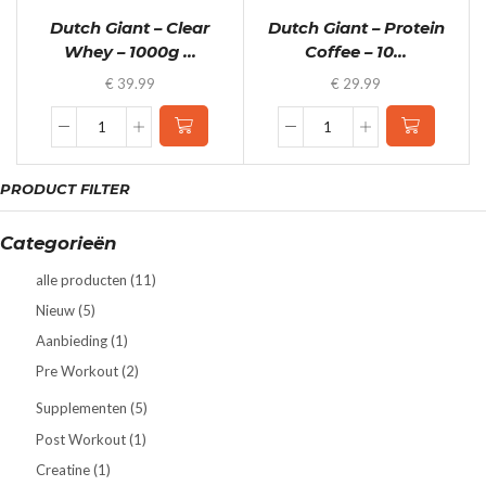
quantity
quantity
Dutch Giant – Clear
Dutch Giant – Protein
Whey – 1000g ...
Coffee – 10...
€
39.99
€
29.99
Dutch
Dutch
Giant
Giant
-
-
PRODUCT FILTER
Clear
Protein
Whey
Coffee
-
-
Categorieën
1000g
1000g
-
-
alle producten
(11)
Gratis
Gratis
Nieuw
(5)
Shakebeker
Shakebeker
Aanbieding
(1)
-
quantity
2
Pre Workout
(2)
Smaken
quantity
Supplementen
(5)
Post Workout
(1)
Creatine
(1)