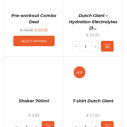
Pre-workout Combo
Dutch Giant –
Deal
Hydration Electrolytes
(3...
€
70.00
€
60.00
€
19.95
SELECT OPTIONS
Dutch
Giant
-
Hydration
Electrolytes
HOT
(300gr) - Framboos
quantity
Shaker 700ml
T-shirt Dutch Giant
€
3.99
€
17.95