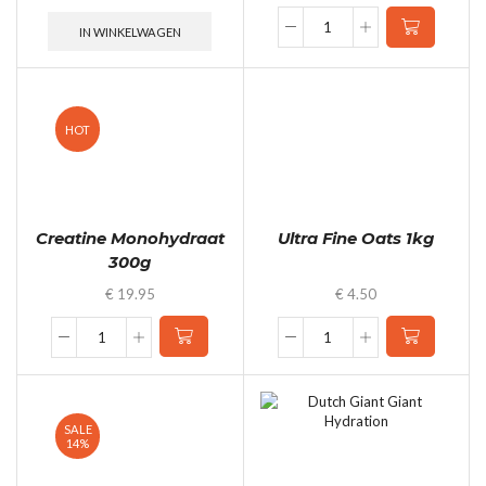
IN WINKELWAGEN
Dutch
Giant
ZMA:
Zinc
&
HOT
Magnesium
+
B6
(120
caps
Creatine Monohydraat
Ultra Fine Oats 1kg
voor
300g
30
dagen)
€
19.95
€
4.50
quantity
Creatine
Ultra
Monohydraat
Fine
300g
Oats
quantity
1kg
quantity
SALE
14%