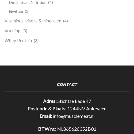
Dutch Giant Nutrition
(4)
Eiwitten
(3)
Vitamines, visolie & mineralen
(4)
Voeding
(3)
Whey Protein
(3)
CONTACT
Adres:
Stichtse kade 47
Postcode & Plaats:
1244NV Ankeveen
Email:
info@musclemeat.nl
BTW nr.:
NL865626352B01