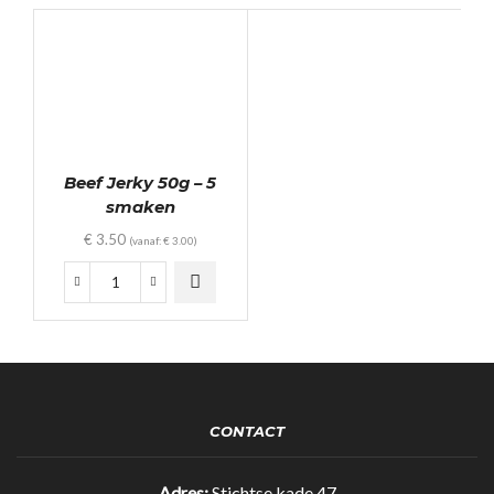
Beef Jerky 50g – 5
smaken
€
3.50
(vanaf:
€
3.00
)
Beef
Jerky
50g
-
5
smaken
quantity
CONTACT
Adres:
Stichtse kade 47