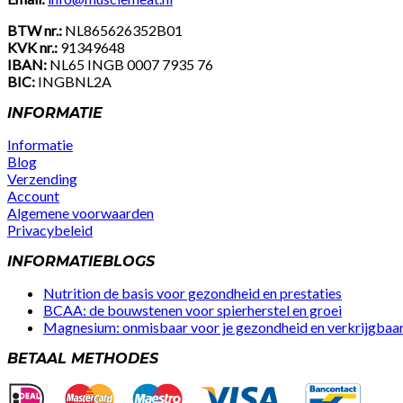
BTW nr.:
NL865626352B01
KVK nr.:
91349648
IBAN:
NL65 INGB 0007 7935 76
BIC:
INGBNL2A
INFORMATIE
Informatie
Blog
Verzending
Account
Algemene voorwaarden
Privacybeleid
Facebook
Instagram
Youtube
INFORMATIEBLOGS
Nutrition de basis voor gezondheid en prestaties
BCAA: de bouwstenen voor spierherstel en groei
Magnesium: onmisbaar voor je gezondheid en verkrijgbaar 
BETAAL METHODES