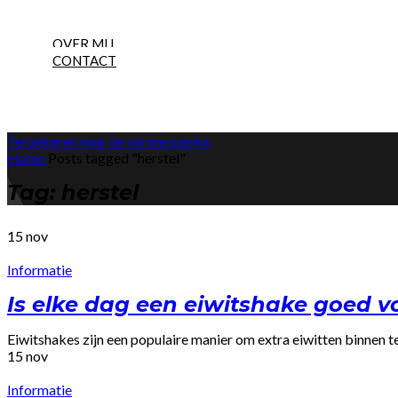
NEW
OVER MIJ
CONTACT
Terugkeren naar de vorige pagina
Home
Posts tagged "herstel"
Tag: herstel
15
nov
Informatie
Is elke dag een eiwitshake goed vo
Eiwitshakes zijn een populaire manier om extra eiwitten binnen te
15
nov
Informatie