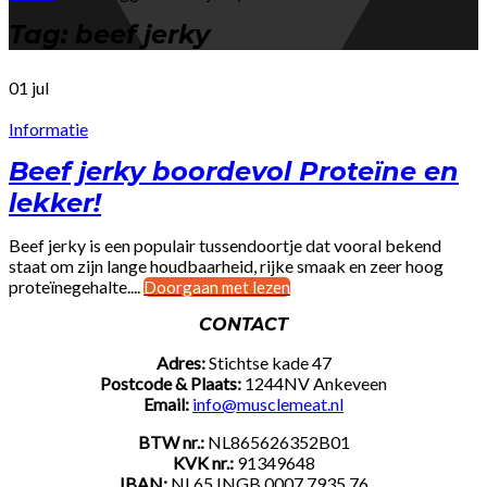
Tag: beef jerky
01
jul
Informatie
Beef jerky boordevol Proteïne en
lekker!
Beef jerky is een populair tussendoortje dat vooral bekend
staat om zijn lange houdbaarheid, rijke smaak en zeer hoog
proteïnegehalte....
Doorgaan met lezen
CONTACT
Adres:
Stichtse kade 47
Postcode & Plaats:
1244NV Ankeveen
Email:
info@musclemeat.nl
BTW nr.:
NL865626352B01
KVK nr.:
91349648
IBAN:
NL65 INGB 0007 7935 76