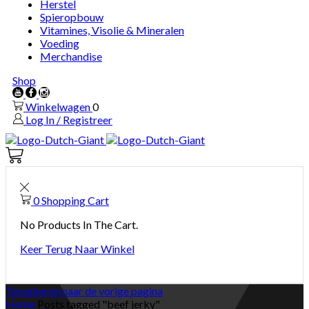
Herstel
Spieropbouw
Vitamines, Visolie & Mineralen
Voeding
Merchandise
Shop
Youtube
Facebook
Instagram
Winkelwagen
0
Log In / Registreer
Winkelwagen
0
0
Shopping Cart
No Products In The Cart.
Keer Terug Naar Winkel
Terugkeren naar de vorige pagina
Home
Posts tagged "beef jerky"