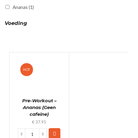
Ananas
(1)
Voeding
HOT
Pre-Workout –
Ananas (Geen
cafeïne)
€
37.95
Pre-