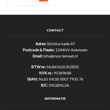
Workout
-
Ananas
(Geen
cafeïne)
quantity
CONTACT
Adres:
Stichtse kade 47
Postcode & Plaats:
1244NV Ankeveen
Email:
info@musclemeat.nl
BTW nr.:
NL865626352B01
KVK nr.:
91349648
IBAN:
NL65 INGB 0007 7935 76
BIC:
INGBNL2A
INFORMATIE