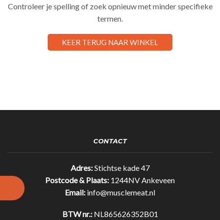
Controleer je spelling of zoek opnieuw met minder specifieke
termen.
KEER TERUG NAAR WINKEL
CONTACT
Adres:
Stichtse kade 47
Postcode & Plaats:
1244NV Ankeveen
Email:
info@musclemeat.nl
BTW nr.:
NL865626352B01