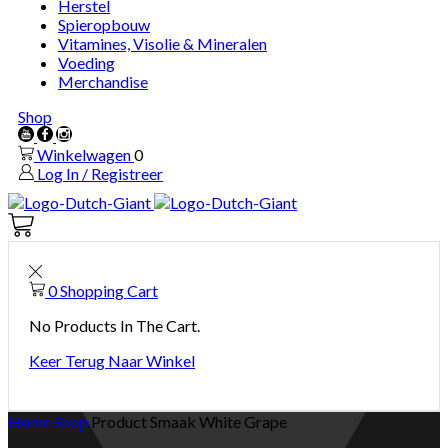
Herstel
Spieropbouw
Vitamines, Visolie & Mineralen
Voeding
Merchandise
Shop
Youtube
Facebook
Instagram
Winkelwagen
0
Log In / Registreer
Winkelwagen
0
0
Shopping Cart
No Products In The Cart.
Keer Terug Naar Winkel
Home
Shop
Product Smaak
White Grape