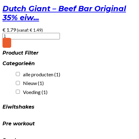
Dutch Giant – Beef Bar Original
35% eiw...
€
1.79
(vanaf:
€
1.49
)
Dutch
Giant
-
Product Filter
Beef
Bar
Categorieën
Original
35%
alle producten
(1)
eiwit!
(25gr)
Nieuw
(1)
quantity
Voeding
(1)
Eiwitshakes
Pre workout