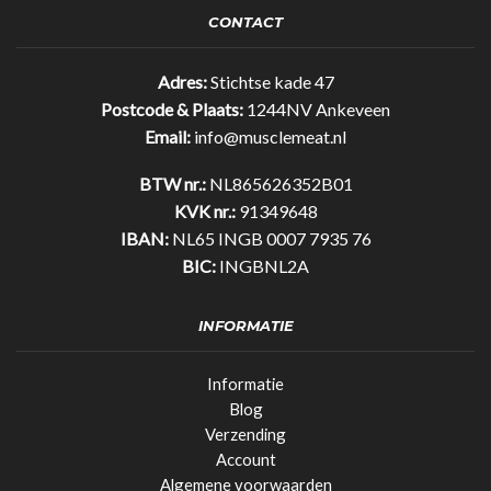
35%
CONTACT
eiwit!
(25gr)
quantity
Adres:
Stichtse kade 47
Postcode & Plaats:
1244NV Ankeveen
Email:
info@musclemeat.nl
BTW nr.:
NL865626352B01
KVK nr.:
91349648
IBAN:
NL65 INGB 0007 7935 76
BIC:
INGBNL2A
INFORMATIE
Informatie
Blog
Verzending
Account
Algemene voorwaarden