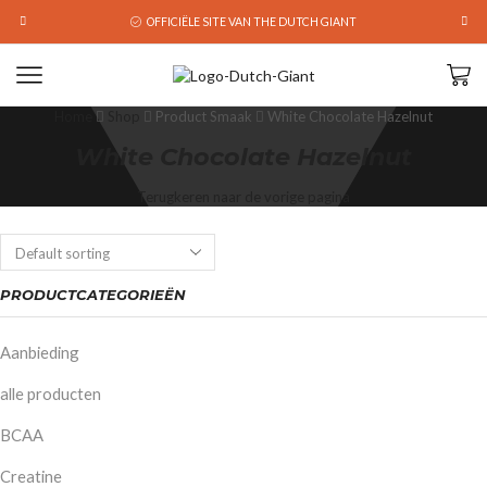
OFFICIËLE SITE VAN THE DUTCH GIANT
Home
Shop
Product Smaak
White Chocolate Hazelnut
White Chocolate Hazelnut
Terugkeren naar de vorige pagina
PRODUCTCATEGORIEËN
Aanbieding
alle producten
BCAA
Creatine