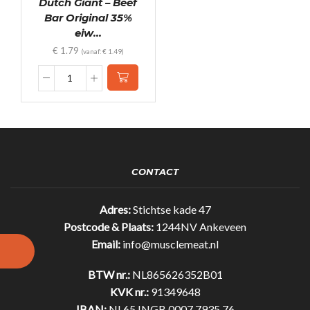
Dutch Giant – Beef
Bar Original 35%
eiw...
€
1.79
(vanaf:
€
1.49
)
Dutch
Giant
-
Beef
Bar
Original
35%
CONTACT
eiwit!
(25gr)
quantity
Adres:
Stichtse kade 47
Postcode & Plaats:
1244NV Ankeveen
Email:
info@musclemeat.nl
BTW nr.:
NL865626352B01
KVK nr.:
91349648
IBAN:
NL65 INGB 0007 7935 76