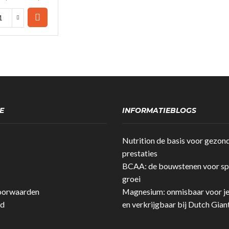
Dutch
Giant
-
Beef
Bar
Original
35%
eiwit!
(25gr)
E
INFORMATIEBLOGS
quantity
Nutrition de basis voor gezon
prestaties
BCAA: de bouwstenen voor spi
groei
oorwaarden
Magnesium: onmisbaar voor j
id
en verkrijgbaar bij Dutch Gian