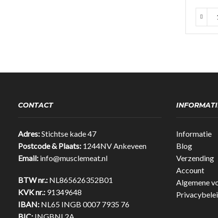
CONTACT
INFORMATI
Adres:
Stichtse kade 47
Informatie
Postcode & Plaats:
1244NV Ankeveen
Blog
Email:
info@musclemeat.nl
Verzending
Account
BTW nr.:
NL865626352B01
Algemene v
KVK nr.:
91349648
Privacybele
IBAN:
NL65 INGB 0007 7935 76
BIC:
INGBNL2A