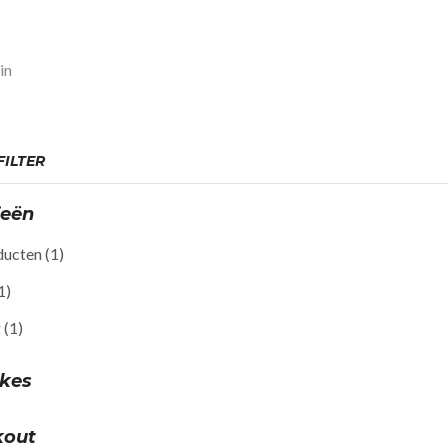
in
ILTER
ieën
ducten
(1)
1)
g
(1)
akes
kout