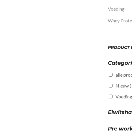
Voeding
Whey Prote
PRODUCT F
Categor
alle pro
Nieuw
(
Voedin
Eiwitsh
Pre wor