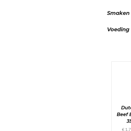
Smaken
Voeding
Dut
Beef 
3
€
1.7