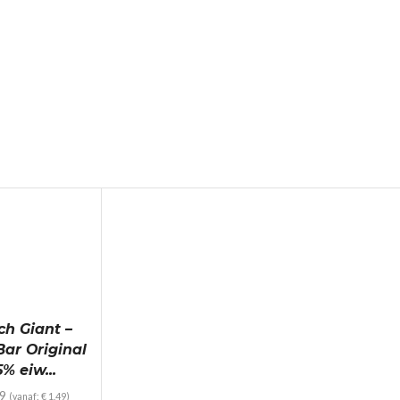
ch Giant –
Bar Original
5% eiw...
9
(vanaf:
€
1.49
)