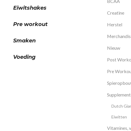
BCAA
Eiwitshakes
Creatine
Pre workout
Herstel
Merchandis
Smaken
Nieuw
Voeding
Post Worko
Pre Workou
Spieropbo
Supplement
Dutch Gian
Eiwitten
Vitamines, v