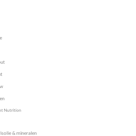
e
ut
t
uw
en
t Nutrition
isolie & mineralen