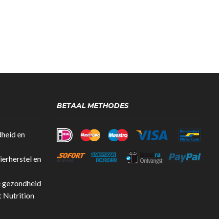
BETAAL METHODES
dheid en
erherstel en
e gezondheid
t Nutrition