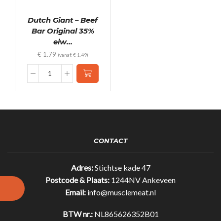
Dutch Giant – Beef
Bar Original 35%
eiw...
€
1.79
(vanaf:
€
1.49
)
Dutch
Giant
-
Beef
Bar
Original
35%
CONTACT
eiwit!
(25gr)
quantity
Adres:
Stichtse kade 47
Postcode & Plaats:
1244NV Ankeveen
Email:
info@musclemeat.nl
BTW nr.:
NL865626352B01