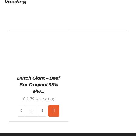
Voeding
Dutch Giant – Beef
Bar Original 35%
eiw...
€
1.79
(vanaf:
€
1.49
)
Dutch
Giant
-
Beef