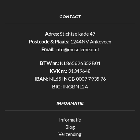
Bar
Original
35%
CONTACT
eiwit!
(25gr)
quantity
Adres:
Stichtse kade 47
Postcode & Plaats:
1244NV Ankeveen
Email:
info@musclemeat.nl
BTW nr.:
NL865626352B01
KVK nr.:
91349648
IBAN:
NL65 INGB 0007 7935 76
BIC:
INGBNL2A
INFORMATIE
Informatie
Blog
Verzending