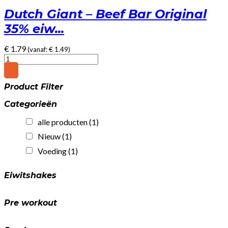
Dutch Giant – Beef Bar Original
35% eiw...
€
1.79
(vanaf:
€
1.49
)
Dutch
Giant
-
Product Filter
Beef
Bar
Categorieën
Original
35%
alle producten
(1)
eiwit!
(25gr)
Nieuw
(1)
quantity
Voeding
(1)
Eiwitshakes
Pre workout