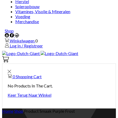
Herstel
Spieropbouw
Vitamines, Visolie & Mineralen
Voeding
Merchandise
Shop
Youtube
Facebook
Instagram
Winkelwagen
0
Log In / Registreer
Winkelwagen
0
0
Shopping Cart
No Products In The Cart.
Keer Terug Naar Winkel
Home
Shop
Product Smaak
Purple Frost