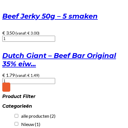
Beef Jerky 50g – 5 smaken
€
3.50
(vanaf:
€
3.00
)
Beef
Jerky
50g
Dutch Giant – Beef Bar Original
-
5
35% eiw...
smaken
quantity
€
1.79
(vanaf:
€
1.49
)
Dutch
Giant
-
Product Filter
Beef
Bar
Categorieën
Original
35%
alle producten
(2)
eiwit!
(25gr)
Nieuw
(1)