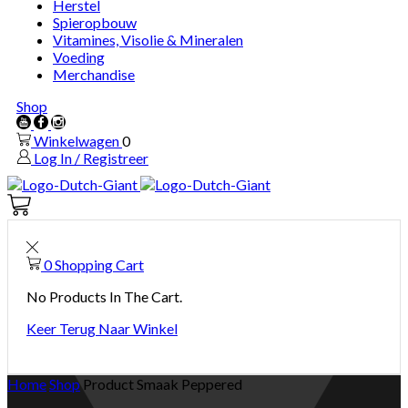
Herstel
Spieropbouw
Vitamines, Visolie & Mineralen
Voeding
Merchandise
Shop
Youtube
Facebook
Instagram
Winkelwagen
0
Log In / Registreer
Winkelwagen
0
0
Shopping Cart
No Products In The Cart.
Keer Terug Naar Winkel
Home
Shop
Product Smaak
Peppered