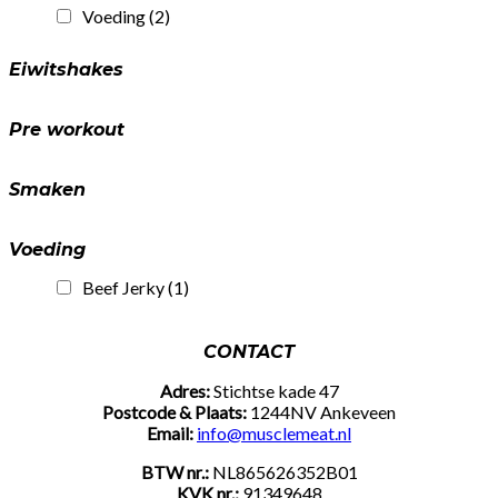
quantity
Voeding
(2)
Eiwitshakes
Pre workout
Smaken
Voeding
Beef Jerky
(1)
CONTACT
Adres:
Stichtse kade 47
Postcode & Plaats:
1244NV Ankeveen
Email:
info@musclemeat.nl
BTW nr.:
NL865626352B01
KVK nr.:
91349648