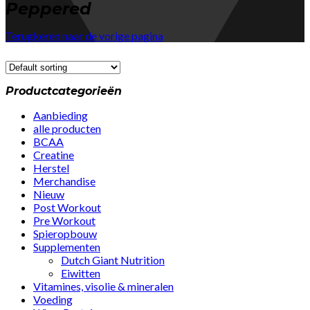
Peppered
Terugkeren naar de vorige pagina
Productcategorieën
Aanbieding
alle producten
BCAA
Creatine
Herstel
Merchandise
Nieuw
Post Workout
Pre Workout
Spieropbouw
Supplementen
Dutch Giant Nutrition
Eiwitten
Vitamines, visolie & mineralen
Voeding