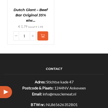
Dutch Giant – Beef
Bar Original 35%
eiw...
€
1.79
(vanaf:
€
1.49
)
Dutch
Giant
-
Beef
Bar
Original
35%
CONTACT
eiwit!
(25gr)
quantity
Adres:
Stichtse kade 47
Postcode & Plaats:
1244NV Ankeveen
Email:
info@musclemeat.nl
BTW nr.:
NL865626352B01