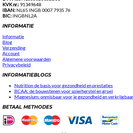
KVK nr.:
91349648
IBAN:
NL65 INGB 0007 7935 76
BIC:
INGBNL2A
INFORMATIE
Informatie
Blog
Verzending
Account
Algemene voorwaarden
Privacybeleid
Facebook
Instagram
Youtube
INFORMATIEBLOGS
Nutrition de basis voor gezondheid en prestaties
BCAA: de bouwstenen voor spierherstel en groei
Magnesium: onmisbaar voor je gezondheid en verkrijgbaar 
BETAAL METHODES