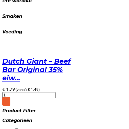
Pre workout
Smaken
Voeding
Dutch Giant – Beef
Bar Original 35%
eiw...
€
1.79
(vanaf:
€
1.49
)
Dutch
Giant
-
Product Filter
Beef
Bar
Categorieën
Original
35%