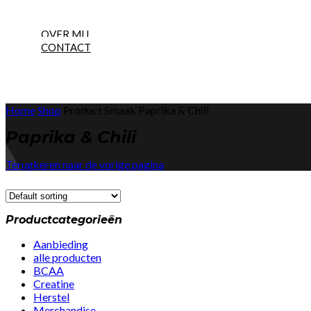
NEW
OVER MIJ
CONTACT
Home
Shop
Product Smaak
Paprika & Chili
Paprika & Chili
Terugkeren naar de vorige pagina
Productcategorieën
Aanbieding
alle producten
BCAA
Creatine
Herstel
Merchandise