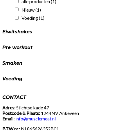
alle producten
(1)
eiwit!
(25gr)
Nieuw
(1)
quantity
Voeding
(1)
Eiwitshakes
Pre workout
Smaken
Voeding
CONTACT
Adres:
Stichtse kade 47
Postcode & Plaats:
1244NV Ankeveen
Email:
info@musclemeat.nl
BTW nr.:
NL865626352B01