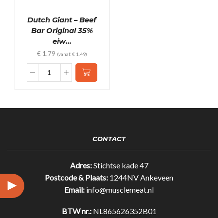
Dutch Giant – Beef
Bar Original 35%
eiw...
€
1.79
(vanaf:
€
1.49
)
Dutch
Giant
-
Beef
Bar
Original
35%
CONTACT
eiwit!
(25gr)
quantity
Adres:
Stichtse kade 47
Postcode & Plaats:
1244NV Ankeveen
Email:
info@musclemeat.nl
BTW nr.:
NL865626352B01