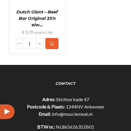
Dutch Giant – Beef
Bar Original 35%
eiw...
€
1.79
(vanaf:
€
1.49
)
Dutch
Giant
-
Beef
Bar
Original
35%
CONTACT
eiwit!
(25gr)
quantity
Adres:
Stichtse kade 47
Postcode & Plaats:
1244NV Ankeveen
Email:
info@musclemeat.nl
BTW nr.:
NL865626352B01