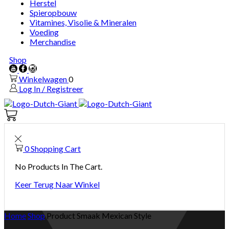
Herstel
Spieropbouw
Vitamines, Visolie & Mineralen
Voeding
Merchandise
Shop
Youtube
Facebook
Instagram
Winkelwagen
0
Log In / Registreer
Winkelwagen
0
0
Shopping Cart
No Products In The Cart.
Keer Terug Naar Winkel
Home
Shop
Product Smaak
Mexican Style