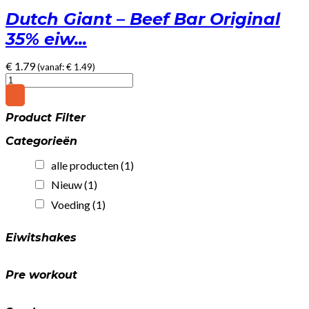
Dutch Giant – Beef Bar Original
35% eiw...
€
1.79
(vanaf:
€
1.49
)
Dutch
Giant
-
Product Filter
Beef
Bar
Categorieën
Original
35%
alle producten
(1)
eiwit!
(25gr)
Nieuw
(1)
quantity
Voeding
(1)
Eiwitshakes
Pre workout