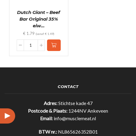
Dutch Giant – Beef
Bar Original 35%
eiw...
€
1.79
(vanaf:
€
1.49
)
Dutch
Giant
-
Beef
Bar
Original
35%
CONTACT
eiwit!
(25gr)
quantity
Adres:
Stichtse kade 47
Postcode & Plaats:
1244NV Ankeveen
Email:
info@musclemeat.nl
BTW nr.:
NL865626352B01