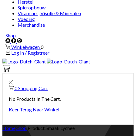
Herstel
Spieropbouw
Vitamines, Visolie & Mineralen
Voeding
Merchandise
Shop
Youtube
Facebook
Instagram
Winkelwagen
0
Log In / Registreer
Winkelwagen
0
0
Shopping Cart
No Products In The Cart.
Keer Terug Naar Winkel
Home
Shop
Product Smaak
Lychee