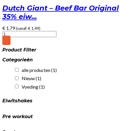
Dutch Giant – Beef Bar Original
35% eiw...
€
1.79
(vanaf:
€
1.49
)
Dutch
Giant
-
Product Filter
Beef
Bar
Categorieën
Original
35%
alle producten
(1)
eiwit!
(25gr)
Nieuw
(1)
quantity
Voeding
(1)
Eiwitshakes
Pre workout