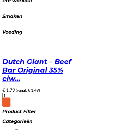
Pre workout
Smaken
Voeding
Dutch Giant – Beef
Bar Original 35%
eiw...
€
1.79
(vanaf:
€
1.49
)
Dutch
Giant
-
Product Filter
Beef
Bar
Categorieën
Original
35%