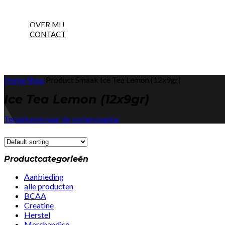
NEW
OVER MIJ
CONTACT
Home
Shop
Product Smaak
Ice Tea Lemon (12x9gr)
Ice Tea Lemon (12x9gr)
Terugkeren naar de vorige pagina
Productcategorieën
Aanbieding
alle producten
BCAA
Creatine
Herstel
Merchandise