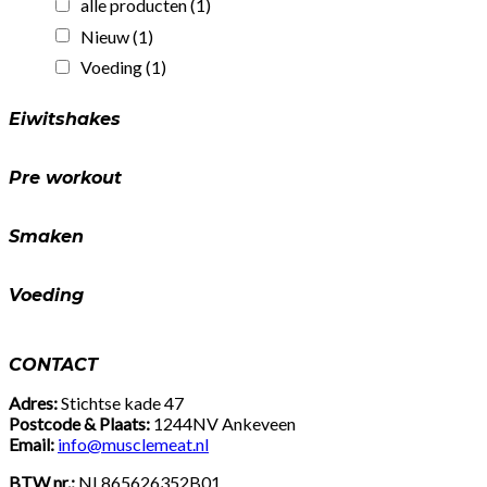
alle producten
(1)
eiwit!
(25gr)
Nieuw
(1)
quantity
Voeding
(1)
Eiwitshakes
Pre workout
Smaken
Voeding
CONTACT
Adres:
Stichtse kade 47
Postcode & Plaats:
1244NV Ankeveen
Email:
info@musclemeat.nl
BTW nr.:
NL865626352B01