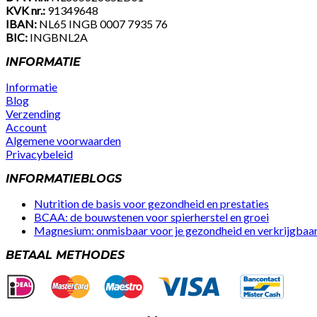
KVK nr.:
91349648
IBAN:
NL65 INGB 0007 7935 76
BIC:
INGBNL2A
INFORMATIE
Informatie
Blog
Verzending
Account
Algemene voorwaarden
Privacybeleid
Facebook
Instagram
Youtube
INFORMATIEBLOGS
Nutrition de basis voor gezondheid en prestaties
BCAA: de bouwstenen voor spierherstel en groei
Magnesium: onmisbaar voor je gezondheid en verkrijgbaar 
BETAAL METHODES