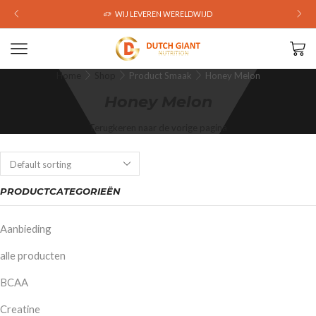
WIJ LEVEREN WERELDWIJD
Home
Shop
Product Smaak
Honey Melon
Honey Melon
Terugkeren naar de vorige pagina
PRODUCTCATEGORIEËN
Aanbieding
alle producten
BCAA
Creatine