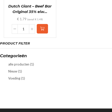
Dutch Giant – Beef Bar
Original 35% eiw...
€
1.79
(vanaf:
€
1.49
)
Dutch
Giant
-
PRODUCT FILTER
Beef
Bar
Original
Categorieën
35%
eiwit!
alle producten
(1)
(25gr)
Nieuw
(1)
quantity
Voeding
(1)