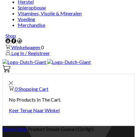
Herstel
Spieropbouw
Vitamines, Visolie & Mineralen
Voeding
Merchandise
Shop
Youtube
Facebook
Instagram
Winkelwagen
0
Log In / Registreer
Winkelwagen
0
0
Shopping Cart
No Products In The Cart.
Keer Terug Naar Winkel
Home
Shop
Product Smaak
Guava (12x9gr)