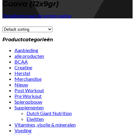
Guava (12x9gr)
Terugkeren naar de vorige pagina
Productcategorieën
Aanbieding
alle producten
BCAA
Creatine
Herstel
Merchandise
Nieuw
Post Workout
Pre Workout
Spieropbouw
Supplementen
Dutch Giant Nutrition
Eiwitten
Vitamines, visolie & mineralen
Voeding