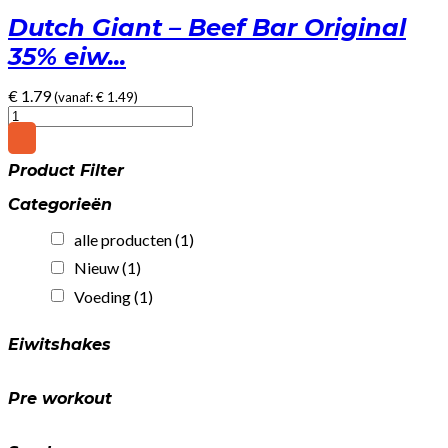
Dutch Giant – Beef Bar Original
35% eiw...
€
1.79
(vanaf:
€
1.49
)
Dutch
Giant
-
Product Filter
Beef
Bar
Categorieën
Original
35%
alle producten
(1)
eiwit!
(25gr)
Nieuw
(1)
quantity
Voeding
(1)
Eiwitshakes
Pre workout