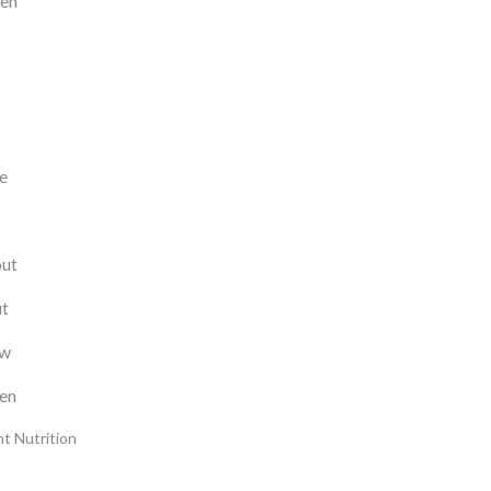
ten
e
ut
t
uw
en
t Nutrition