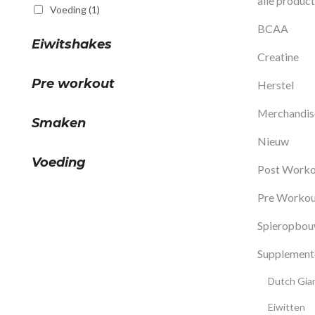
alle produc
Voeding
(1)
BCAA
Eiwitshakes
Creatine
Pre workout
Herstel
Merchandis
Smaken
Nieuw
Voeding
Post Worko
Pre Workou
Spieropbo
Supplement
Dutch Gian
Eiwitten