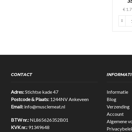
3
€
1.7
CONTACT
INFORMATI
Adres:
Stichtse kade 47
Informatie
Postcode & Plaats:
1244NV Ankeveen
Blog
Email:
info@musclemeat.nl
Verzending
Account
BTW nr.:
NL865626352B01
Algemene v
KVK nr.:
91349648
Privacybele