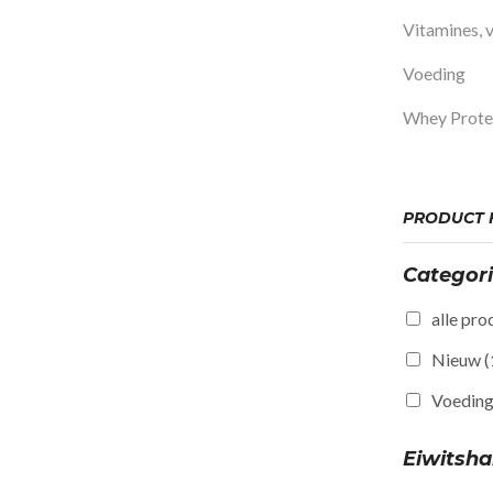
Vitamines, v
Voeding
Whey Prote
PRODUCT F
Categor
alle pro
Nieuw
(
Voedin
Eiwitsh