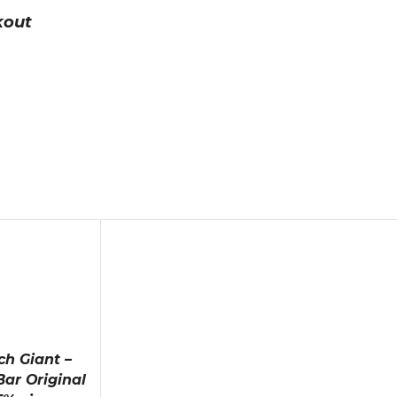
kout
ch Giant –
Bar Original