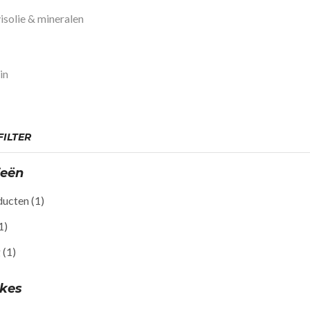
isolie & mineralen
in
ILTER
ieën
ducten
(1)
1)
g
(1)
akes