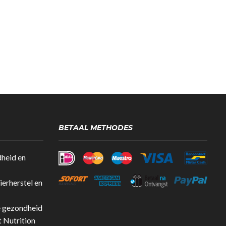
BETAAL METHODES
dheid en
erherstel en
e gezondheid
t Nutrition