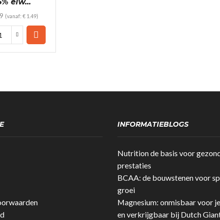
5% eiw...
9
(vanaf:
€
1.49
)
Dutch
Giant
-
Beef
Bar
Original
35%
eiwit!
(25gr)
E
INFORMATIEBLOGS
quantity
Nutrition de basis voor gezon
prestaties
BCAA: de bouwstenen voor spi
groei
oorwaarden
Magnesium: onmisbaar voor j
id
en verkrijgbaar bij Dutch Gian