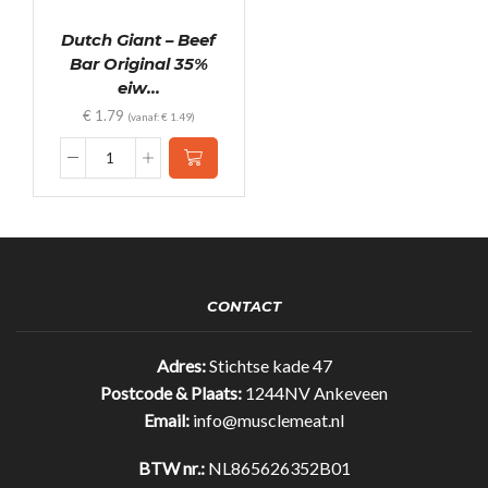
Dutch Giant – Beef
Bar Original 35%
eiw...
€
1.79
(vanaf:
€
1.49
)
Dutch
Giant
-
Beef
Bar
Original
35%
CONTACT
eiwit!
(25gr)
quantity
Adres:
Stichtse kade 47
Postcode & Plaats:
1244NV Ankeveen
Email:
info@musclemeat.nl
BTW nr.:
NL865626352B01