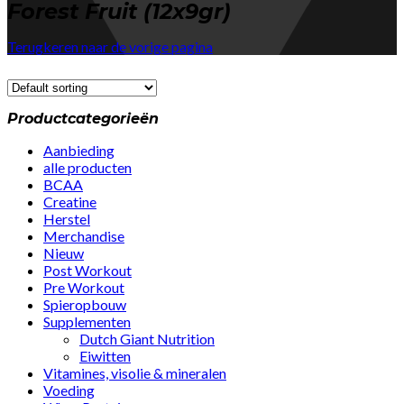
Forest Fruit (12x9gr)
Terugkeren naar de vorige pagina
Productcategorieën
Aanbieding
alle producten
BCAA
Creatine
Herstel
Merchandise
Nieuw
Post Workout
Pre Workout
Spieropbouw
Supplementen
Dutch Giant Nutrition
Eiwitten
Vitamines, visolie & mineralen
Voeding