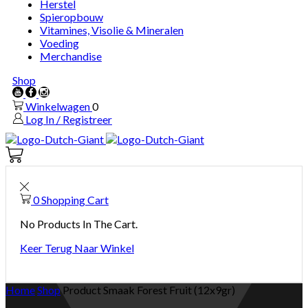
Herstel
Spieropbouw
Vitamines, Visolie & Mineralen
Voeding
Merchandise
Shop
Youtube
Facebook
Instagram
Winkelwagen
0
Log In / Registreer
Winkelwagen
0
0
Shopping Cart
No Products In The Cart.
Keer Terug Naar Winkel
Home
Shop
Product Smaak
Forest Fruit (12x9gr)