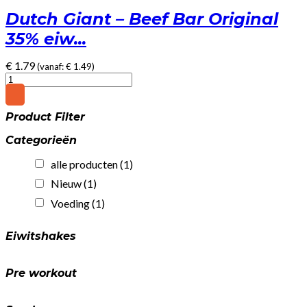
Dutch Giant – Beef Bar Original
35% eiw...
€
1.79
(vanaf:
€
1.49
)
Dutch
Giant
-
Product Filter
Beef
Bar
Categorieën
Original
35%
alle producten
(1)
eiwit!
(25gr)
Nieuw
(1)
quantity
Voeding
(1)
Eiwitshakes
Pre workout