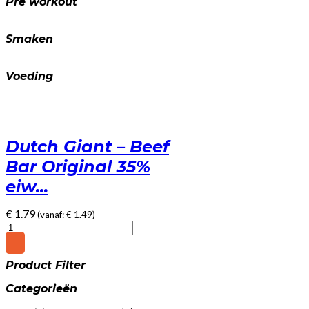
Pre workout
Smaken
Voeding
Dutch Giant – Beef
Bar Original 35%
eiw...
€
1.79
(vanaf:
€
1.49
)
Dutch
Giant
-
Product Filter
Beef
Bar
Categorieën
Original
35%