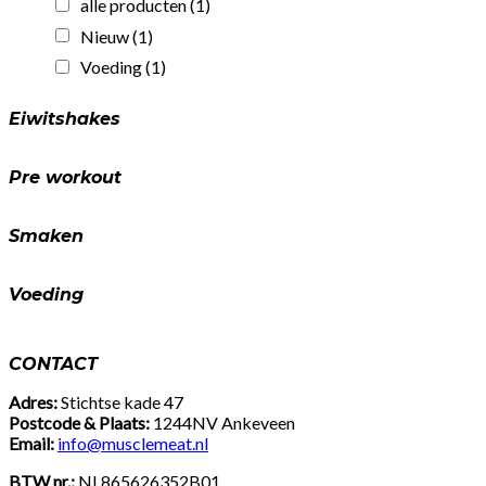
alle producten
(1)
eiwit!
(25gr)
Nieuw
(1)
quantity
Voeding
(1)
Eiwitshakes
Pre workout
Smaken
Voeding
CONTACT
Adres:
Stichtse kade 47
Postcode & Plaats:
1244NV Ankeveen
Email:
info@musclemeat.nl
BTW nr.:
NL865626352B01