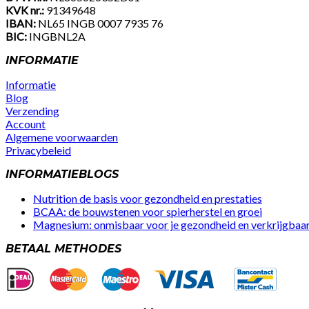
KVK nr.:
91349648
IBAN:
NL65 INGB 0007 7935 76
BIC:
INGBNL2A
INFORMATIE
Informatie
Blog
Verzending
Account
Algemene voorwaarden
Privacybeleid
Facebook
Instagram
Youtube
INFORMATIEBLOGS
Nutrition de basis voor gezondheid en prestaties
BCAA: de bouwstenen voor spierherstel en groei
Magnesium: onmisbaar voor je gezondheid en verkrijgbaar 
BETAAL METHODES