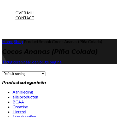
NEW
OVER MIJ
CONTACT
Home
Shop
Product Smaak
Cocos Ananas (Piña Colada)
Cocos Ananas (Piña Colada)
Terugkeren naar de vorige pagina
Productcategorieën
Aanbieding
alle producten
BCAA
Creatine
Herstel
Merchandise