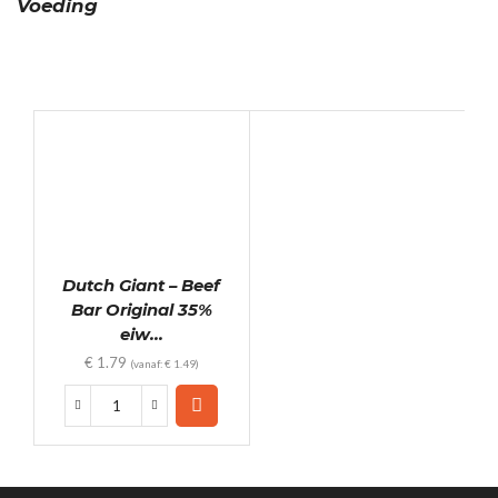
Voeding
Dutch Giant – Beef
Bar Original 35%
eiw...
€
1.79
(vanaf:
€
1.49
)
Dutch
Giant
-
Beef