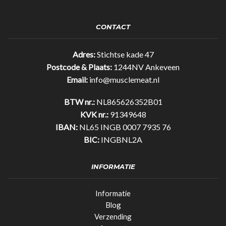
Bar
Original
35%
CONTACT
eiwit!
(25gr)
quantity
Adres:
Stichtse kade 47
Postcode & Plaats:
1244NV Ankeveen
Email:
info@musclemeat.nl
BTW nr.:
NL865626352B01
KVK nr.:
91349648
IBAN:
NL65 INGB 0007 7935 76
BIC:
INGBNL2A
INFORMATIE
Informatie
Blog
Verzending