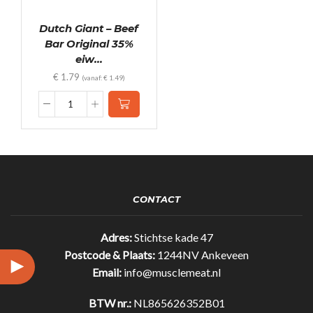
Dutch Giant – Beef
Bar Original 35%
eiw...
€
1.79
(vanaf:
€
1.49
)
Dutch
Giant
-
Beef
Bar
Original
35%
CONTACT
eiwit!
(25gr)
quantity
Adres:
Stichtse kade 47
Postcode & Plaats:
1244NV Ankeveen
Email:
info@musclemeat.nl
BTW nr.:
NL865626352B01