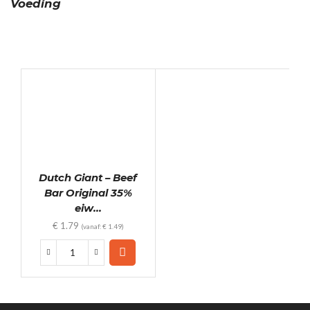
Voeding
Dutch Giant – Beef
Bar Original 35%
eiw...
€
1.79
(vanaf:
€
1.49
)
Dutch
Giant
-
Beef