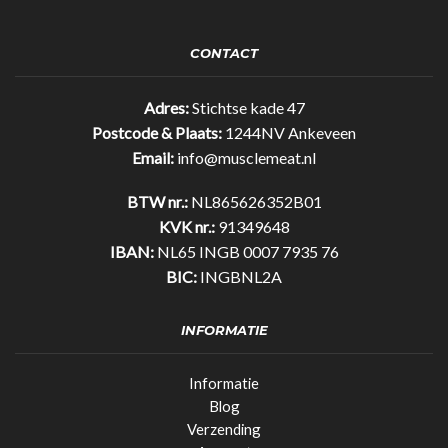
Bar
Original
35%
CONTACT
eiwit!
(25gr)
quantity
Adres:
Stichtse kade 47
Postcode & Plaats:
1244NV Ankeveen
Email:
info@musclemeat.nl
BTW nr.:
NL865626352B01
KVK nr.:
91349648
IBAN:
NL65 INGB 0007 7935 76
BIC:
INGBNL2A
INFORMATIE
Informatie
Blog
Verzending