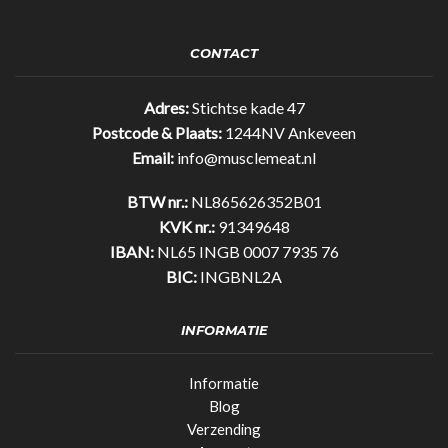
Bar
Original
35%
CONTACT
eiwit!
(25gr)
quantity
Adres:
Stichtse kade 47
Postcode & Plaats:
1244NV Ankeveen
Email:
info@musclemeat.nl
BTW nr.:
NL865626352B01
KVK nr.:
91349648
IBAN:
NL65 INGB 0007 7935 76
BIC:
INGBNL2A
INFORMATIE
Informatie
Blog
Verzending