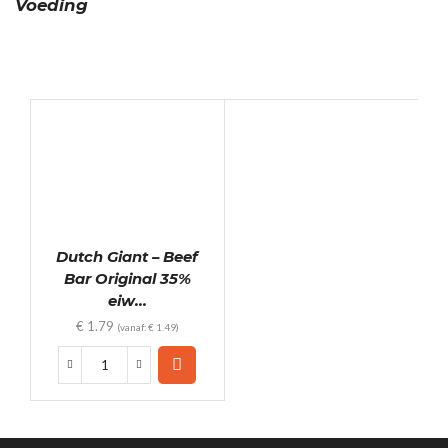
Voeding
Dutch Giant – Beef
Bar Original 35%
eiw...
€
1.79
(vanaf:
€
1.49
)
Dutch
Giant
-
Beef