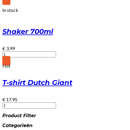
-
Hydration
In stock
Electrolytes
(300gr) - Framboos
quantity
Shaker 700ml
€
3.99
Shaker
700ml
quantity
Hot
T-shirt Dutch Giant
€
17.95
T-
shirt
Product Filter
Dutch
Giant
Categorieën
quantity