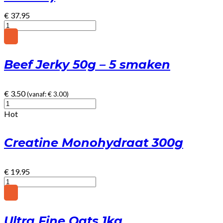
€
37.95
Pre-
Workout
-
Ananas
Beef Jerky 50g – 5 smaken
(Geen
cafeïne)
quantity
€
3.50
(vanaf:
€
3.00
)
Beef
Jerky
Hot
50g
-
Creatine Monohydraat 300g
5
smaken
quantity
€
19.95
Creatine
Monohydraat
300g
quantity
Ultra Fine Oats 1kg