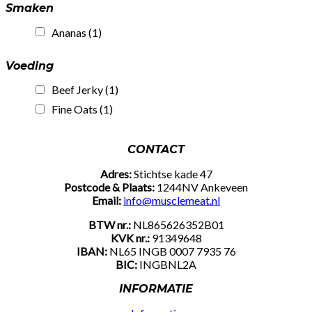
Smaken
Ananas
(1)
Voeding
Beef Jerky
(1)
Fine Oats
(1)
CONTACT
Adres:
Stichtse kade 47
Postcode & Plaats:
1244NV Ankeveen
Email:
info@musclemeat.nl
BTW nr.:
NL865626352B01
KVK nr.:
91349648
IBAN:
NL65 INGB 0007 7935 76
BIC:
INGBNL2A
INFORMATIE