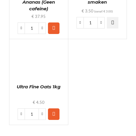
Ananas (Geen
smaken
cafeïne)
€
3.50
(vanaf:
€
3.00
)
€
37.95
Beef
Pre-
Jerky
Workout
50g
-
-
Ananas
5
(Geen
smaken
cafeïne)
quantity
quantity
Ultra Fine Oats 1kg
€
4.50
Ultra
Fine
Oats
1kg