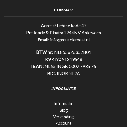
-
1000g
CONTACT
-
Gratis
Shakebeker
Adres:
Stichtse kade 47
quantity
Postcode & Plaats:
1244NV Ankeveen
Email:
info@musclemeat.nl
BTW nr.:
NL865626352B01
KVK nr.:
91349648
IBAN:
NL65 INGB 0007 7935 76
BIC:
INGBNL2A
INFORMATIE
Informatie
Blog
Verzending
Account