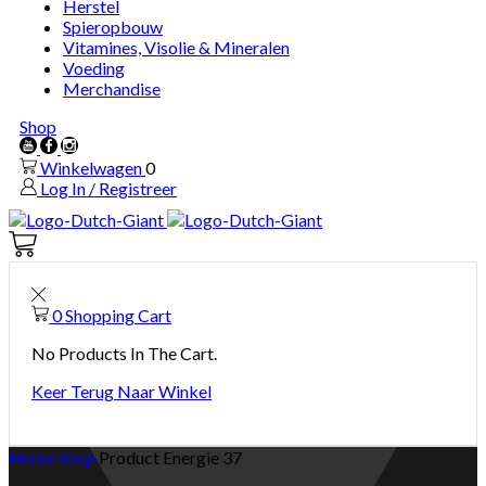
Herstel
Spieropbouw
Vitamines, Visolie & Mineralen
Voeding
Merchandise
Shop
Youtube
Facebook
Instagram
Winkelwagen
0
Log In / Registreer
Winkelwagen
0
0
Shopping Cart
No Products In The Cart.
Keer Terug Naar Winkel
Home
Shop
Product Energie
37