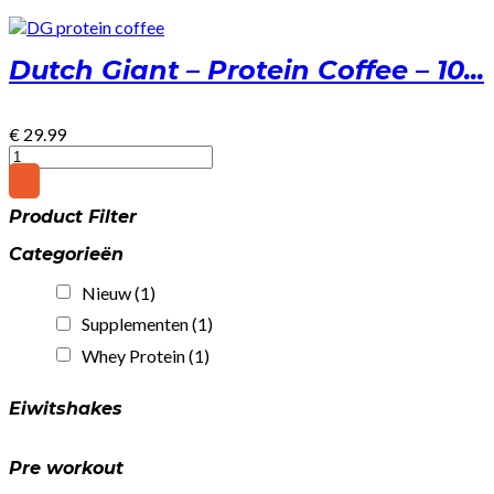
Dutch Giant – Protein Coffee – 10...
€
29.99
Dutch
Giant
-
Product Filter
Protein
Coffee
Categorieën
-
1000g
Nieuw
(1)
-
Gratis
Supplementen
(1)
Shakebeker
Whey Protein
(1)
quantity
Eiwitshakes
Pre workout