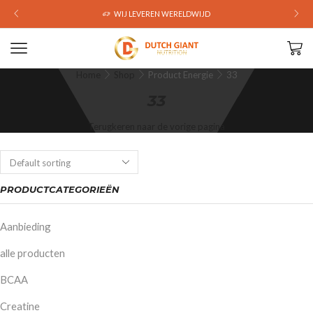
WIJ LEVEREN WERELDWIJD
Home
Shop
Product Energie
33
33
Terugkeren naar de vorige pagina
PRODUCTCATEGORIEËN
Aanbieding
alle producten
BCAA
Creatine