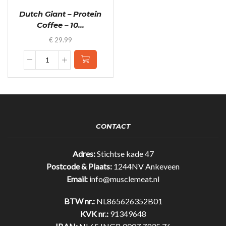
Dutch Giant – Protein
Coffee – 10...
€
29.99
Dutch
Giant
-
Protein
Coffee
-
1000g
CONTACT
-
Gratis
Shakebeker
Adres:
Stichtse kade 47
quantity
Postcode & Plaats:
1244NV Ankeveen
Email:
info@musclemeat.nl
BTW nr.:
NL865626352B01
KVK nr.:
91349648