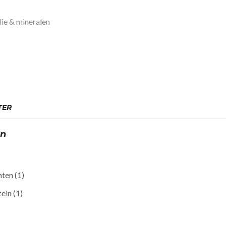
lie & mineralen
TER
ën
nten
(1)
ein
(1)