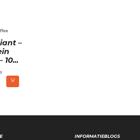
iant –
ein
 10...
9
E
INFORMATIEBLOGS