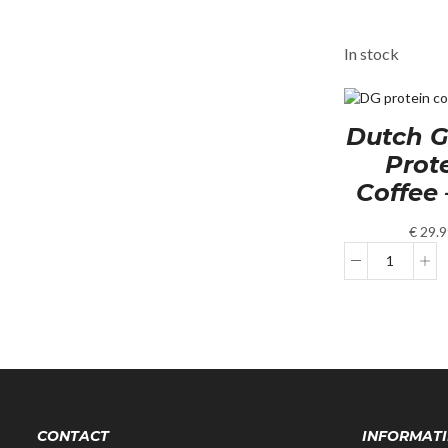
In stock
Dutch G
Prot
Coffee –
€
29.9
Dutch
Giant
-
Protein
Coffee
-
1000g
-
Gratis
CONTACT
INFORMATI