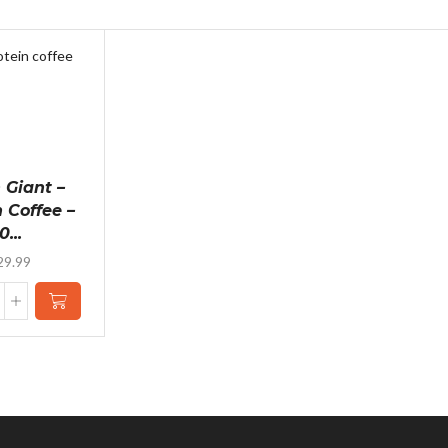
 Giant –
 Coffee –
0...
29.99
tch
ant
otein
ffee
00g