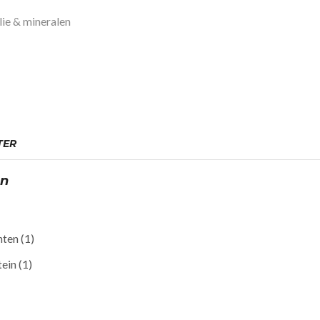
lie & mineralen
TER
ën
nten
(1)
ein
(1)