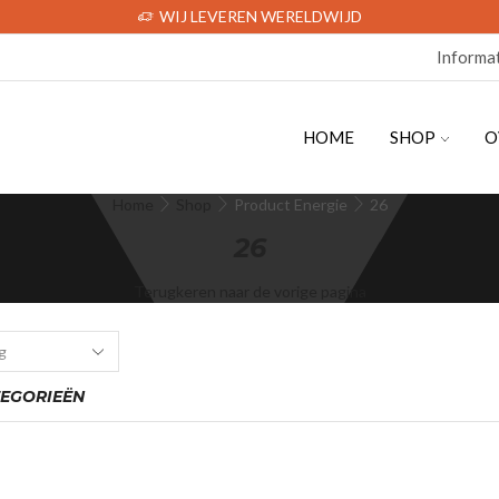
WIJ LEVEREN WERELDWIJD
Informa
HOME
SHOP
O
Home
Shop
Product Energie
26
26
Terugkeren naar de vorige pagina
EGORIEËN