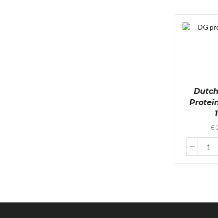
Dutch
Protein
1
€
Du
Gi
-
Pr
Co
-
10