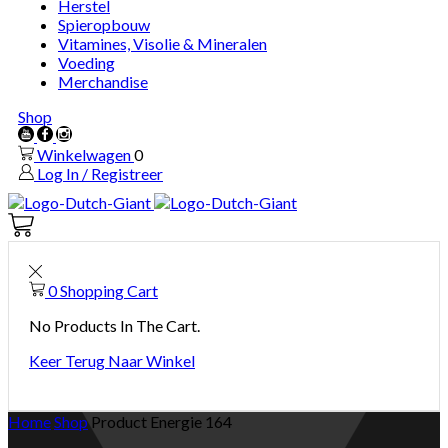
Herstel
Spieropbouw
Vitamines, Visolie & Mineralen
Voeding
Merchandise
Shop
Youtube
Facebook
Instagram
Winkelwagen
0
Log In / Registreer
Winkelwagen
0
0
Shopping Cart
No Products In The Cart.
Keer Terug Naar Winkel
Home
Shop
Product Energie
164