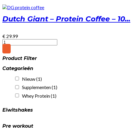
Dutch Giant – Protein Coffee – 10...
€
29.99
Dutch
Giant
-
Product Filter
Protein
Coffee
Categorieën
-
1000g
Nieuw
(1)
-
Gratis
Supplementen
(1)
Shakebeker
Whey Protein
(1)
quantity
Eiwitshakes
Pre workout