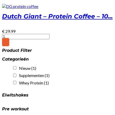
Dutch Giant – Protein Coffee – 10...
€
29.99
Dutch
Giant
-
Product Filter
Protein
Coffee
Categorieën
-
1000g
Nieuw
(1)
-
Gratis
Supplementen
(1)
Shakebeker
Whey Protein
(1)
quantity
Eiwitshakes
Pre workout