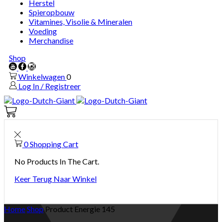
Herstel
Spieropbouw
Vitamines, Visolie & Mineralen
Voeding
Merchandise
Shop
Youtube
Facebook
Instagram
Winkelwagen
0
Log In / Registreer
Winkelwagen
0
0
Shopping Cart
No Products In The Cart.
Keer Terug Naar Winkel
Home
Shop
Product Energie
145