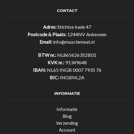
-
1000g
CONTACT
-
Gratis
Shakebeker
Adres:
Stichtse kade 47
quantity
Postcode & Plaats:
1244NV Ankeveen
Email:
info@musclemeat.nl
BTW nr.:
NL865626352B01
KVK nr.:
91349648
IBAN:
NL65 INGB 0007 7935 76
BIC:
INGBNL2A
INFORMATIE
Informatie
Blog
Verzending
Account