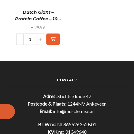
Dutch Giant –
Protein Coffee – 10...
€
29.99
Dutch
Giant
-
Protein
Coffee
-
1000g
CONTACT
-
Gratis
Shakebeker
Adres:
Stichtse kade 47
quantity
Postcode & Plaats:
1244NV Ankeveen
Email:
info@musclemeat.nl
BTW nr.:
NL865626352B01
KVK nr.:
91349648