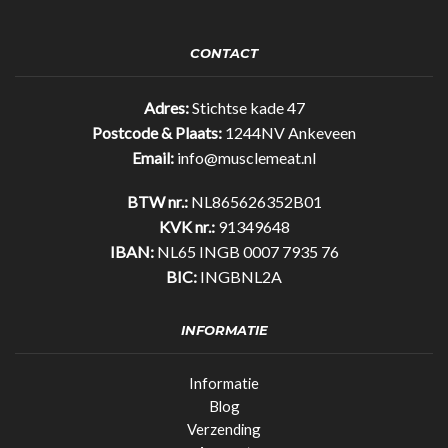
Bar
Original
35%
CONTACT
eiwit!
(25gr)
quantity
Adres:
Stichtse kade 47
Postcode & Plaats:
1244NV Ankeveen
Email:
info@musclemeat.nl
BTW nr.:
NL865626352B01
KVK nr.:
91349648
IBAN:
NL65 INGB 0007 7935 76
BIC:
INGBNL2A
INFORMATIE
Informatie
Blog
Verzending