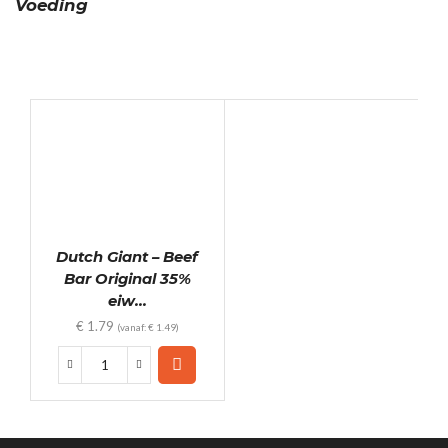
Voeding
Dutch Giant – Beef
Bar Original 35%
eiw...
€
1.79
(vanaf:
€
1.49
)
Dutch
Giant
-
Beef