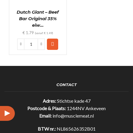
Dutch Giant – Beef
Bar Original 35%
eiw...
€
1.79
(vanaf:
€
1.49
)
Dutch
Giant
-
Beef
Bar
Original
35%
CONTACT
eiwit!
(25gr)
quantity
Adres:
Stichtse kade 47
Postcode & Plaats:
1244NV Ankeveen
Email:
info@musclemeat.nl
BTW nr.:
NL865626352B01