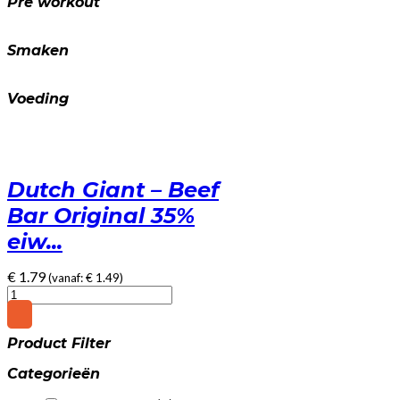
Pre workout
Smaken
Voeding
Dutch Giant – Beef
Bar Original 35%
eiw...
€
1.79
(vanaf:
€
1.49
)
Dutch
Giant
-
Product Filter
Beef
Bar
Categorieën
Original
35%