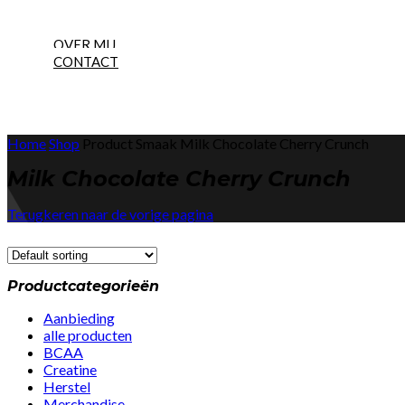
NEW
OVER MIJ
CONTACT
Home
Shop
Product Smaak
Milk Chocolate Cherry Crunch
Milk Chocolate Cherry Crunch
Terugkeren naar de vorige pagina
Productcategorieën
Aanbieding
alle producten
BCAA
Creatine
Herstel
Merchandise