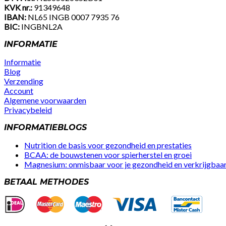
KVK nr.:
91349648
IBAN:
NL65 INGB 0007 7935 76
BIC:
INGBNL2A
INFORMATIE
Informatie
Blog
Verzending
Account
Algemene voorwaarden
Privacybeleid
Facebook
Instagram
Youtube
INFORMATIEBLOGS
Nutrition de basis voor gezondheid en prestaties
BCAA: de bouwstenen voor spierherstel en groei
Magnesium: onmisbaar voor je gezondheid en verkrijgbaar 
BETAAL METHODES