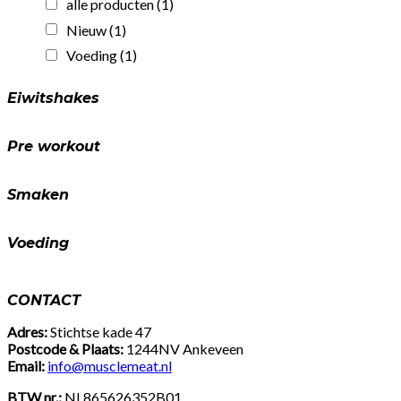
alle producten
(1)
eiwit!
(25gr)
Nieuw
(1)
quantity
Voeding
(1)
Eiwitshakes
Pre workout
Smaken
Voeding
CONTACT
Adres:
Stichtse kade 47
Postcode & Plaats:
1244NV Ankeveen
Email:
info@musclemeat.nl
BTW nr.:
NL865626352B01