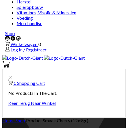
Herstel
Spieropbouw
Vitamines, Visolie & Mineralen
Voeding
Merchandise
Shop
Youtube
Facebook
Instagram
Winkelwagen
0
Log In / Registreer
Winkelwagen
0
0
Shopping Cart
No Products In The Cart.
Keer Terug Naar Winkel
Home
Shop
Product Smaak
Cherry (12x9gr)