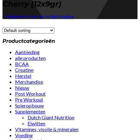
Cherry (12x9gr)
Terugkeren naar de vorige pagina
Productcategorieën
Aanbieding
alle producten
BCAA
Creatine
Herstel
Merchandise
Nieuw
Post Workout
Pre Workout
Spieropbouw
Supplementen
Dutch Giant Nutrition
Eiwitten
Vitamines, visolie & mineralen
Voeding