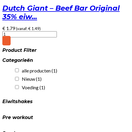
Dutch Giant – Beef Bar Original
35% eiw...
€
1.79
(vanaf:
€
1.49
)
Dutch
Giant
-
Product Filter
Beef
Bar
Categorieën
Original
35%
alle producten
(1)
eiwit!
(25gr)
Nieuw
(1)
quantity
Voeding
(1)
Eiwitshakes
Pre workout