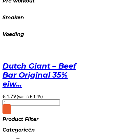
Pre workout
Smaken
Voeding
Dutch Giant – Beef
Bar Original 35%
eiw...
€
1.79
(vanaf:
€
1.49
)
Dutch
Giant
-
Product Filter
Beef
Bar
Categorieën
Original
35%