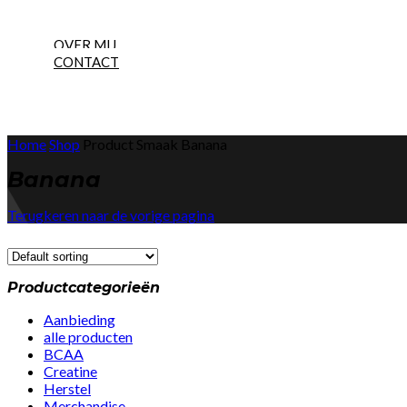
NEW
OVER MIJ
CONTACT
Home
Shop
Product Smaak
Banana
Banana
Terugkeren naar de vorige pagina
Productcategorieën
Aanbieding
alle producten
BCAA
Creatine
Herstel
Merchandise