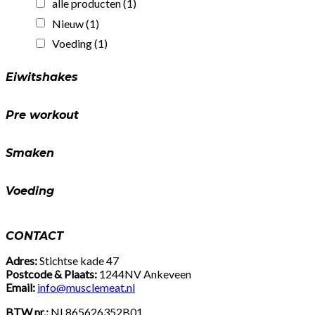
alle producten
(1)
eiwit!
(25gr)
Nieuw
(1)
quantity
Voeding
(1)
Eiwitshakes
Pre workout
Smaken
Voeding
CONTACT
Adres:
Stichtse kade 47
Postcode & Plaats:
1244NV Ankeveen
Email:
info@musclemeat.nl
BTW nr.:
NL865626352B01