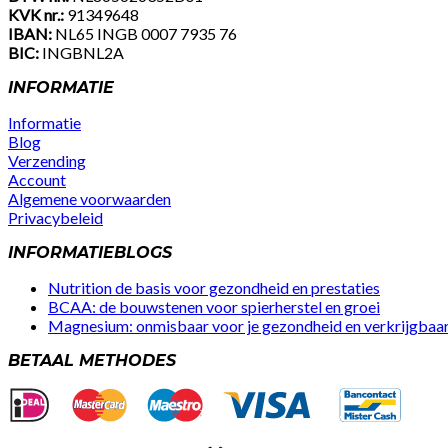
KVK nr.:
91349648
IBAN:
NL65 INGB 0007 7935 76
BIC:
INGBNL2A
INFORMATIE
Informatie
Blog
Verzending
Account
Algemene voorwaarden
Privacybeleid
Facebook
Instagram
Youtube
INFORMATIEBLOGS
Nutrition de basis voor gezondheid en prestaties
BCAA: de bouwstenen voor spierherstel en groei
Magnesium: onmisbaar voor je gezondheid en verkrijgbaar 
BETAAL METHODES