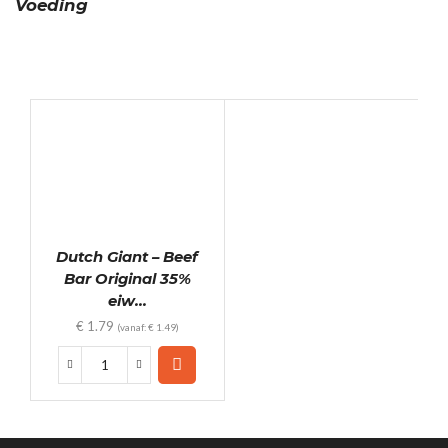
Voeding
Dutch Giant – Beef
Bar Original 35%
eiw...
€
1.79
(vanaf:
€
1.49
)
Dutch
Giant
-
Beef