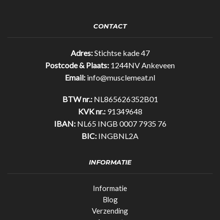
Bar
Original
35%
CONTACT
eiwit!
(25gr)
quantity
Adres:
Stichtse kade 47
Postcode & Plaats:
1244NV Ankeveen
Email:
info@musclemeat.nl
BTW nr.:
NL865626352B01
KVK nr.:
91349648
IBAN:
NL65 INGB 0007 7935 76
BIC:
INGBNL2A
INFORMATIE
Informatie
Blog
Verzending